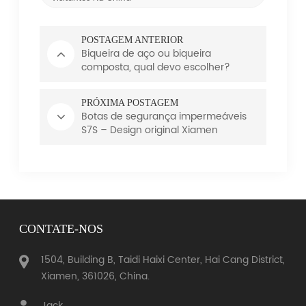
POSTAGEM ANTERIOR
Biqueira de aço ou biqueira
composta, qual devo escolher?
PRÓXIMA POSTAGEM
Botas de segurança impermeáveis ​​
S7S – Design original Xiamen
Workway com sola de borracha HRO
premium
CONTATE-NOS
1504, Building B, Taidi Haixi Center, Hai Cang District,
Xiamen, 361026, China.
Jack