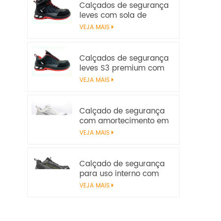
Calçados de segurança
leves com sola de
amortecimento E-TPU –
VEJA MAIS
Certificado EN
20345:2022
Calçados de segurança
leves S3 premium com
cabedal em microfibra
VEJA MAIS
e amortecimento em E-
TPU | Calçados
Workway
Calçado de segurança
com amortecimento em
E-TPU | Sem metal S1PS
VEJA MAIS
SR FO | EN ISO
20345:2022+A1:2024
Calçado de segurança
para uso interno com
retorno de energia E-
VEJA MAIS
TPU | Leve e sem metal
S1PS | EN ISO 20345