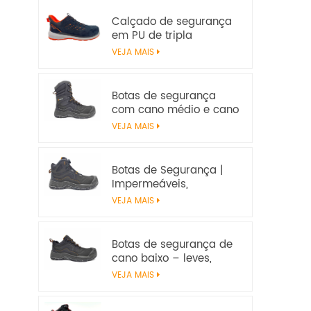
Calçado de segurança
em PU de tripla
densidade | EN ISO
VEJA MAIS
20345:2022+A1:2024
S1PS SR FO | Calçado de
trabalho sem metal
Botas de segurança
com cano médio e cano
alto – resistentes ao
VEJA MAIS
calor e ao deslizamento,
com certificação EN ISO
20345:2022 S7S
Botas de Segurança |
Impermeáveis,
Antiderrapantes,
VEJA MAIS
Certificadas pela EN ISO
20345:2022 S7S –
Segurança em Obras
Botas de segurança de
cano baixo – leves,
antiderrapantes, com
VEJA MAIS
certificação EN ISO
20345:2022 S3S