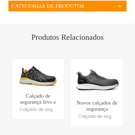
CATEGORIAS DE PRODUTOS
Produtos Relacionados
Calçado de
segurança leve e
Novos calçados de
respirável com
segurança
Calçado de segurança leve, sem metal, para uso interno, com sola de retorno de energia em E-TPU, ideal para armazéns, logística e indústria leve. Certificado pela norma EN ISO 20345 S1PS com desempenho SR e FO, projetado para longas jornadas de trabalho e maior conforto.
design moderno
esportivos
Calçado de segurança leve, sem metal, para uso interno, com sola de retorno de energia em E-TPU, ideal para armazéns, logística e indústria leve. Certificado pela norma EN ISO 20345 S1PS com desempenho SR e FO, projetado para longas jornadas de trabalho e maior conforto.
elegantes e
confortáveis