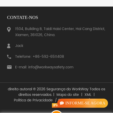
CONTATE-NOS
1504, Building B, Taidi Haixi Center, Hai Cang District,
SABER MAIS
Xiamen, 361026, China.
SABER MAIS
Jack
Telefone: +86-592-6511408
E-mail: info@workwaysafety.com
direito autoral © 2026 Segurança do WorkWay Todos os
direitos reservados. |
Mapa do site
|
XML
|
Política de Privacidade
/ IPv6 SUPORTADO À REDE
INFORME-SE AGORA