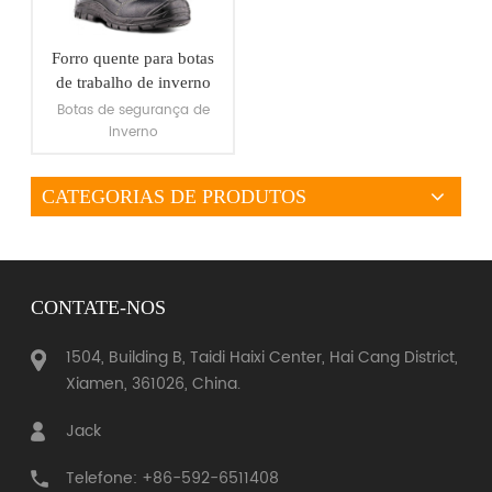
Forro quente para botas
de trabalho de inverno
Botas de segurança de
inverno
CATEGORIAS DE PRODUTOS
VEJA MAIS
CONTATE-NOS
1504, Building B, Taidi Haixi Center, Hai Cang District,
Xiamen, 361026, China.
Jack
Telefone: +86-592-6511408